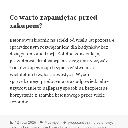
Co warto zapamiętać przed
zakupem?
Betonowy zbiornik na ścieki od wielu lat pozostaje
sprawdzonym rozwiązaniem dla budynków bez
dostępu do kanalizacji. Solidna konstrukcja,
prawidłowa eksploatacja oraz regularny wywóz
ścieków zapewniają bezpieczeństwo oraz
wieloletnią trwałość inwestycji. Wybór
sprawdzonego producenta oraz odpowiedzialne
użytkowanie to najlepszy sposób na bezpieczne
korzystanie z szamba betonowego przez wiele
sezonów.
Data
Kategorie
Tagi
12 lipca 2026
Przemysł
producent szamb betonowych
,
publikacji
szamba betonowe
,
szamba wodoszczelne
,
szambo betonowe