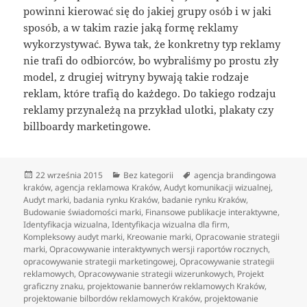
powinni kierować się do jakiej grupy osób i w jaki
sposób, a w takim razie jaką formę reklamy
wykorzystywać. Bywa tak, że konkretny typ reklamy
nie trafi do odbiorców, bo wybraliśmy po prostu zły
model, z drugiej witryny bywają takie rodzaje
reklam, które trafią do każdego. Do takiego rodzaju
reklamy przynależą na przykład ulotki, plakaty czy
billboardy marketingowe.
Data
Kategorie
Tagi
22 września 2015
Bez kategorii
agencja brandingowa
publikacji
kraków
,
agencja reklamowa Kraków
,
Audyt komunikacji wizualnej
,
Audyt marki
,
badania rynku Kraków
,
badanie rynku Kraków
,
Budowanie świadomości marki
,
Finansowe publikacje interaktywne
,
Identyfikacja wizualna
,
Identyfikacja wizualna dla firm
,
Kompleksowy audyt marki
,
Kreowanie marki
,
Opracowanie strategii
marki
,
Opracowywanie interaktywnych wersji raportów rocznych
,
opracowywanie strategii marketingowej
,
Opracowywanie strategii
reklamowych
,
Opracowywanie strategii wizerunkowych
,
Projekt
graficzny znaku
,
projektowanie bannerów reklamowych Kraków
,
projektowanie bilbordów reklamowych Kraków
,
projektowanie