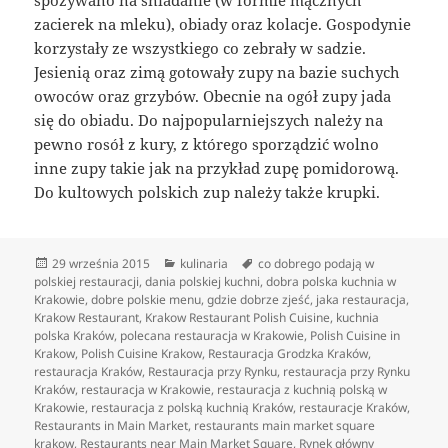
zacierek na mleku), obiady oraz kolacje. Gospodynie
korzystały ze wszystkiego co zebrały w sadzie.
Jesienią oraz zimą gotowały zupy na bazie suchych
owoców oraz grzybów. Obecnie na ogół zupy jada
się do obiadu. Do najpopularniejszych należy na
pewno rosół z kury, z którego sporządzić wolno
inne zupy takie jak na przykład zupę pomidorową.
Do kultowych polskich zup należy także krupki.
Data
Kategorie
Tagi
29 września 2015
kulinaria
co dobrego podają w
publikacji
polskiej restauracji
,
dania polskiej kuchni
,
dobra polska kuchnia w
Krakowie
,
dobre polskie menu
,
gdzie dobrze zjeść
,
jaka restauracja
,
Krakow Restaurant
,
Krakow Restaurant Polish Cuisine
,
kuchnia
polska Kraków
,
polecana restauracja w Krakowie
,
Polish Cuisine in
Krakow
,
Polish Cuisine Krakow
,
Restauracja Grodzka Kraków
,
restauracja Kraków
,
Restauracja przy Rynku
,
restauracja przy Rynku
Kraków
,
restauracja w Krakowie
,
restauracja z kuchnią polską w
Krakowie
,
restauracja z polską kuchnią Kraków
,
restauracje Kraków
,
Restaurants in Main Market
,
restaurants main market square
krakow
,
Restaurants near Main Market Square
,
Rynek główny