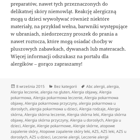
preparatów, nawet tych przeznaczonych do
delikatnej skóry niemowląt. Reakcję alergiczną
mogą u dzieci wywoływać również niektóre
materiały, na przykład wełna, barwniki występujące
w ubraniach, niedorzeczny proszek do prania a
nawet roztocza, które mogą osiadać choćby w
pluszowych zabawkach, dywanach lub materacach.
Więcej informacji odszukasz na portalu dla
alergików – gorąco zapraszamy!
Data
Kategorie
Tagi
8 września 2015
Bez kategorii
Abc alergii
,
alergia
,
publikacji
Alergia leczenie
,
alergia na gluten
,
Alergia objawy
,
Alergia
pokarmowa
,
Alergia pokarmowa leczenie
,
Alergia pokarmowa
objawy
,
Alergia pokarmowa przyczyny
,
alergia pokarmowa u
dorosłych
,
alergia pokarmowa u dzieci
,
Alergia rodzaje
,
Alergia
skórna
,
Alergia skórna leczenie
,
Alergia skórna leki
,
Alergia skórna
objawy
,
Alergia skórna przyczyny
,
Alergia u dorosłych
,
Alergia u
dzieci
,
Alergie
,
Alergie pokarmowe
,
Alergie skórne
,
atopowe
zapalenie skóry
,
Atopowe zapalenie skóry leki
,
AZS
,
AZS leki
,
AZS u
dorosłych
,
AZS u dzieci
,
Leczenie alergii
,
Leczenie alergii