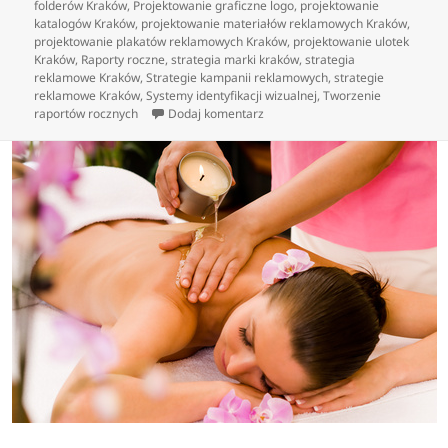
folderów Kraków
,
Projektowanie graficzne logo
,
projektowanie
katalogów Kraków
,
projektowanie materiałów reklamowych Kraków
,
projektowanie plakatów reklamowych Kraków
,
projektowanie ulotek
Kraków
,
Raporty roczne
,
strategia marki kraków
,
strategia
reklamowe Kraków
,
Strategie kampanii reklamowych
,
strategie
reklamowe Kraków
,
Systemy identyfikacji wizualnej
,
Tworzenie
do Profesjonalne wykonywanie ma
raportów rocznych
Dodaj komentarz