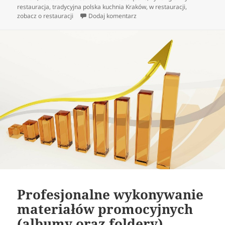
restauracja
,
tradycyjna polska kuchnia Kraków
,
w restauracji
,
do To, co w kuchni krajowej jest
zobacz o restauracji
Dodaj komentarz
Profesjonalne wykonywanie
materiałów promocyjnych
(albumy oraz foldery)