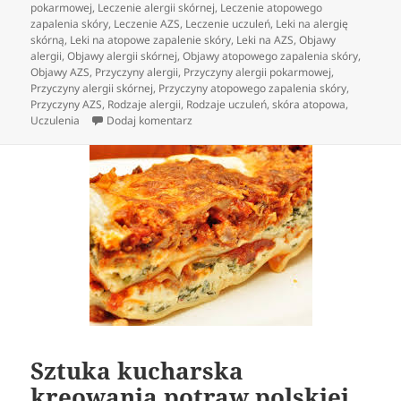
pokarmowej
,
Leczenie alergii skórnej
,
Leczenie atopowego
zapalenia skóry
,
Leczenie AZS
,
Leczenie uczuleń
,
Leki na alergię
skórną
,
Leki na atopowe zapalenie skóry
,
Leki na AZS
,
Objawy
alergii
,
Objawy alergii skórnej
,
Objawy atopowego zapalenia skóry
,
Objawy AZS
,
Przyczyny alergii
,
Przyczyny alergii pokarmowej
,
Przyczyny alergii skórnej
,
Przyczyny atopowego zapalenia skóry
,
Przyczyny AZS
,
Rodzaje alergii
,
Rodzaje uczuleń
,
skóra atopowa
,
do Współczesny portal internetowy dla al
Uczulenia
Dodaj komentarz
Sztuka kucharska
kreowania potraw polskiej