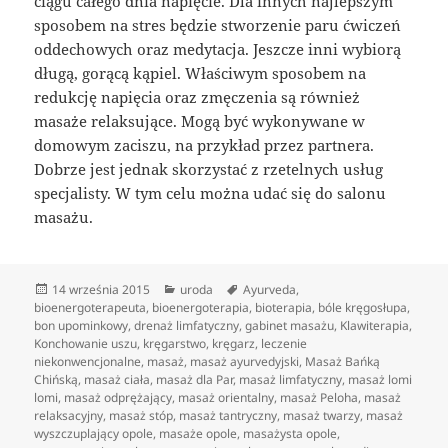
ciągu całego dnia napięcie. Dla innych najlepszym
sposobem na stres będzie stworzenie paru ćwiczeń
oddechowych oraz medytacja. Jeszcze inni wybiorą
długą, gorącą kąpiel. Właściwym sposobem na
redukcję napięcia oraz zmęczenia są również
masaże relaksujące. Mogą być wykonywane w
domowym zaciszu, na przykład przez partnera.
Dobrze jest jednak skorzystać z rzetelnych usług
specjalisty. W tym celu można udać się do salonu
masażu.
Data
Kategorie
Tagi
14 września 2015
uroda
Ayurveda
,
publikacji
bioenergoterapeuta
,
bioenergoterapia
,
bioterapia
,
bóle kręgosłupa
,
bon upominkowy
,
drenaż limfatyczny
,
gabinet masażu
,
Klawiterapia
,
Konchowanie uszu
,
kręgarstwo
,
kręgarz
,
leczenie
niekonwencjonalne
,
masaż
,
masaż ayurvedyjski
,
Masaż Bańką
Chińską
,
masaż ciała
,
masaż dla Par
,
masaż limfatyczny
,
masaż lomi
lomi
,
masaż odprężający
,
masaż orientalny
,
masaż Peloha
,
masaż
relaksacyjny
,
masaż stóp
,
masaż tantryczny
,
masaż twarzy
,
masaż
wyszczuplający opole
,
masaże opole
,
masażysta opole
,