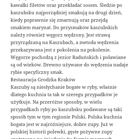
kawałki filetów oraz przekładać sosem. Śledzie po
kaszubsku najporządniej smakują na drugi dzień,
kiedy poprawnie się zmarnują oraz przejdą
smakiem marynat. Do przysmaków kaszubskich
należy również węgorz wędzony. Jest strawą
przyrządzaną na Kaszubach, a metoda wędzenia
przekazywana jest z pokolenia na pokolenie.
Węgorze pochodzą z jezior Raduńskich i poławiane
są od wieków. Drewno używane do wędzenia nadaje
rybie specyficzny smak.
Restauracja Grodzka Kraków
Kaszuby są niesłychanie bogate w ryby, właśnie
dlatego kuchnia ta tak w szeregu przypadków je
użytkuje. Na przeróżne sposoby, w wielu
przypadkach ryby po kaszubsku podawane są taki
sposób tym w tym regionie Polski. Polska kuchnia
bogata jest w najróżniejsze, dobre zupy. Już w
polskiej historii polewki, gęste pożywne zupy
spożywano na śniadanie (w formie mącznych