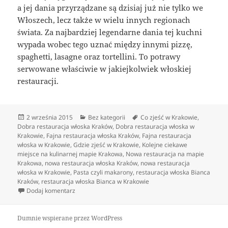
a jej dania przyrządzane są dzisiaj już nie tylko we
Włoszech, lecz także w wielu innych regionach
świata. Za najbardziej legendarne dania tej kuchni
wypada wobec tego uznać między innymi pizzę,
spaghetti, lasagne oraz tortellini. To potrawy
serwowane właściwie w jakiejkolwiek włoskiej
restauracji.
Data
Kategorie
Tagi
2 września 2015
Bez kategorii
Co zjeść w Krakowie
,
publikacji
Dobra restauracja włoska Kraków
,
Dobra restauracja włoska w
Krakowie
,
Fajna restauracja włoska Kraków
,
Fajna restauracja
włoska w Krakowie
,
Gdzie zjeść w Krakowie
,
Kolejne ciekawe
miejsce na kulinarnej mapie Krakowa
,
Nowa restauracja na mapie
Krakowa
,
nowa restauracja włoska Kraków
,
nowa restauracja
włoska w Krakowie
,
Pasta czyli makarony
,
restauracja włoska Bianca
Kraków
,
restauracja włoska Bianca w Krakowie
do Świetna włoska restauracja
Dodaj komentarz
Dumnie wspierane przez WordPress