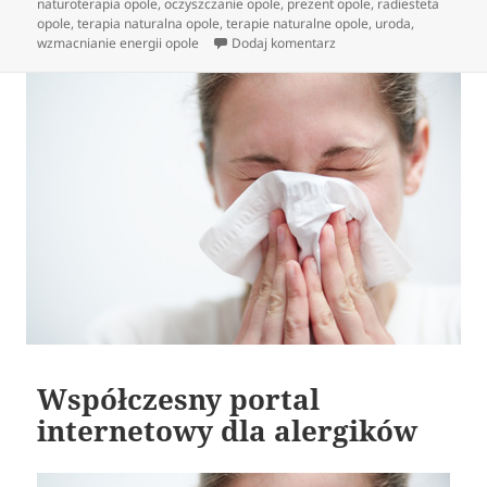
naturoterapia opole
,
oczyszczanie opole
,
prezent opole
,
radiesteta
opole
,
terapia naturalna opole
,
terapie naturalne opole
,
uroda
,
do Właściwości lecznicz
wzmacnianie energii opole
Dodaj komentarz
Współczesny portal
internetowy dla alergików