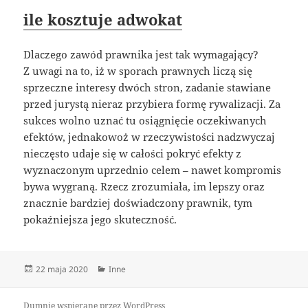
ile kosztuje adwokat
Dlaczego zawód prawnika jest tak wymagający?
Z uwagi na to, iż w sporach prawnych liczą się
sprzeczne interesy dwóch stron, zadanie stawiane
przed jurystą nieraz przybiera formę rywalizacji. Za
sukces wolno uznać tu osiągnięcie oczekiwanych
efektów, jednakowoż w rzeczywistości nadzwyczaj
nieczęsto udaje się w całości pokryć efekty z
wyznaczonym uprzednio celem – nawet kompromis
bywa wygraną. Rzecz zrozumiała, im lepszy oraz
znacznie bardziej doświadczony prawnik, tym
pokaźniejsza jego skuteczność.
Data
Kategorie
22 maja 2020
Inne
publikacji
Dumnie wspierane przez WordPress