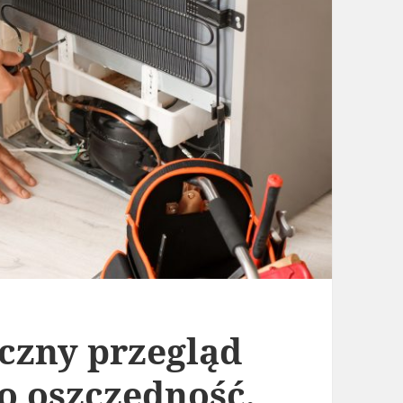
czny przegląd
o oszczędność,