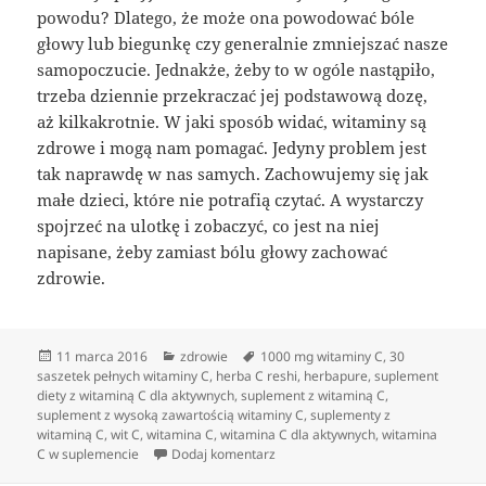
powodu? Dlatego, że może ona powodować bóle
głowy lub biegunkę czy generalnie zmniejszać nasze
samopoczucie. Jednakże, żeby to w ogóle nastąpiło,
trzeba dziennie przekraczać jej podstawową dozę,
aż kilkakrotnie. W jaki sposób widać, witaminy są
zdrowe i mogą nam pomagać. Jedyny problem jest
tak naprawdę w nas samych. Zachowujemy się jak
małe dzieci, które nie potrafią czytać. A wystarczy
spojrzeć na ulotkę i zobaczyć, co jest na niej
napisane, żeby zamiast bólu głowy zachować
zdrowie.
Data
Kategorie
Tagi
11 marca 2016
zdrowie
1000 mg witaminy C
,
30
publikacji
saszetek pełnych witaminy C
,
herba C reshi
,
herbapure
,
suplement
diety z witaminą C dla aktywnych
,
suplement z witaminą C
,
suplement z wysoką zawartością witaminy C
,
suplementy z
witaminą C
,
wit C
,
witamina C
,
witamina C dla aktywnych
,
witamina
do Suplementy diety z witaminą C
C w suplemencie
Dodaj komentarz