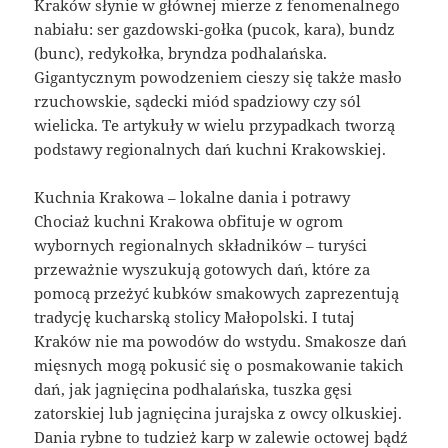
Kraków słynie w głównej mierze z fenomenalnego
nabiału: ser gazdowski-gołka (pucok, kara), bundz
(bunc), redykołka, bryndza podhalańska.
Gigantycznym powodzeniem cieszy się także masło
rzuchowskie, sądecki miód spadziowy czy sól
wielicka. Te artykuły w wielu przypadkach tworzą
podstawy regionalnych dań kuchni Krakowskiej.
Kuchnia Krakowa – lokalne dania i potrawy
Chociaż kuchni Krakowa obfituje w ogrom
wybornych regionalnych składników – turyści
przeważnie wyszukują gotowych dań, które za
pomocą przeżyć kubków smakowych zaprezentują
tradycję kucharską stolicy Małopolski. I tutaj
Kraków nie ma powodów do wstydu. Smakosze dań
mięsnych mogą pokusić się o posmakowanie takich
dań, jak jagnięcina podhalańska, tuszka gęsi
zatorskiej lub jagnięcina jurajska z owcy olkuskiej.
Dania rybne to tudzież karp w zalewie octowej bądź