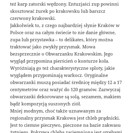
też karp zatorski wędzony. Entuzjaści zup powinni
skosztować żurek po krakowsku lub barszcz
czerwony krakowski.
Jakkolwiek to, z czego najbardziej słynie Kraków w
Polsce oraz na całym świecie to nie danie główne,
zupa lub przystawka – to delikates, który można
traktować jako zwykły przysmak. Mowa
bezsprzecznie o Obwarzanku Krakowskim. Jego
wygląd przypomina pierścień o konturze koła.
Wyróżniają go też charakterystyczne sploty, jakie
wyglądem przypominają warkocz. Oryginalne
obwarzanki muszą posiadać średnicę między 12 a 17
centymetrów oraz ważyć do 120 gramów. Zazwyczaj
obwarzanki dekorowane są solą, sezamem, makiem
bądź kompozycją suszonych ziół.
Mniej modnym, choć także uznawanym za
regionalny przysmak Krakowa jest chleb prądnicki.
Jest to ciemne pieczywo, pieczone na bazie zakwasu
żytniego. Pokrywa chleba zaciemniona jest otrębami