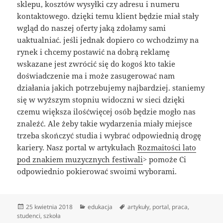
sklepu, kosztów wysyłki czy adresu i numeru
kontaktowego. dzięki temu klient będzie miał stały
wgląd do naszej oferty jaką zdołamy sami
uaktualniać. jeśli jednak dopiero co wchodzimy na
rynek i chcemy postawić na dobrą reklamę
wskazane jest zwrócić się do kogoś kto takie
doświadczenie ma i może zasugerować nam
działania jakich potrzebujemy najbardziej. staniemy
się w wyższym stopniu widoczni w sieci dzięki
czemu większa ilośćwięcej osób będzie mogło nas
znaleźć. Ale żeby takie wydarzenia miały miejsce
trzeba skończyć studia i wybrać odpowiednią drogę
kariery. Nasz portal w artykułach
Rozmaitości lato
pod znakiem muzycznych festiwali
> pomoże Ci
odpowiednio pokierować swoimi wyborami.
Data
Kategorie
Tagi
25 kwietnia 2018
edukacja
artykuły
,
portal
,
praca
,
publikacji
studenci
,
szkoła