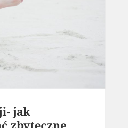
i- jak
ć zbyteczne