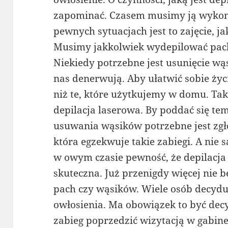
zapominać. Czasem musimy ją wykon
pewnych sytuacjach jest to zajęcie, j
Musimy jakkolwiek wydepilować pachy,
Niekiedy potrzebne jest usunięcie wą
nas denerwują. Aby ułatwić sobie ży
niż te, które użytkujemy w domu. Ta
depilacja laserowa. By poddać się te
usuwania wąsików potrzebne jest zgło
która egzekwuje takie zabiegi. A nie
w owym czasie pewność, że depilacja
skuteczna. Już przenigdy więcej nie 
pach czy wąsików. Wiele osób decydu
owłosienia. Ma obowiązek to być de
zabieg poprzedzić wizytacją w gabin