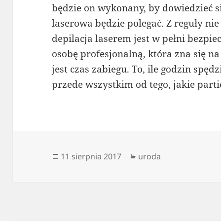
będzie on wykonany, by dowiedzieć si
laserowa będzie polegać. Z reguły nie
depilacja laserem jest w pełni bezpie
osobę profesjonalną, która zna się n
jest czas zabiegu. To, ile godzin spę
przede wszystkim od tego, jakie part
Data
Kategorie
11 sierpnia 2017
uroda
publikacji