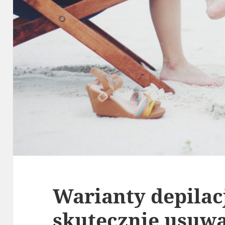
Warianty depilacj
skutecznie usuwa