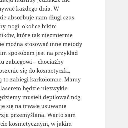
ywać każdego dnia. W
akie absorbuje nam długi czas.
 nogi, okolice bikini.
sików, które tak niezmiernie
cie można stosować inne metody
kim sposobem jest na przykład
mu zabiegowi – chociażby
szenie się do kosmetyczki,
 są to zabiegi karkołomne. Mamy
 laserem będzie niezwykle
będziemy musieli depilować nóg,
je się na trwałe usuwanie
cyzja przemyślana. Warto sam
ecie kosmetycznym, w jakim