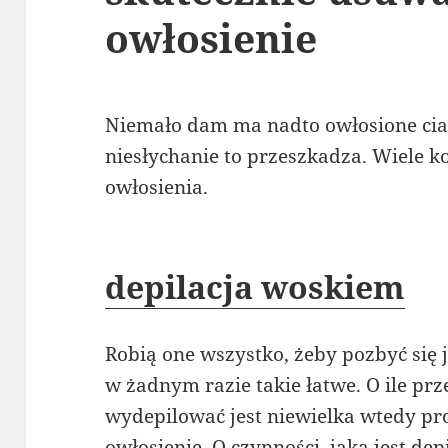
owłosienie
Niemało dam ma nadto owłosione cia
niesłychanie to przeszkadza. Wiele ko
owłosienia.
depilacja woskiem
Robią one wszystko, żeby pozbyć się j
w żadnym razie takie łatwe. O ile prz
wydepilować jest niewielka wtedy pro
owłosienie. O czynności, jaką jest de